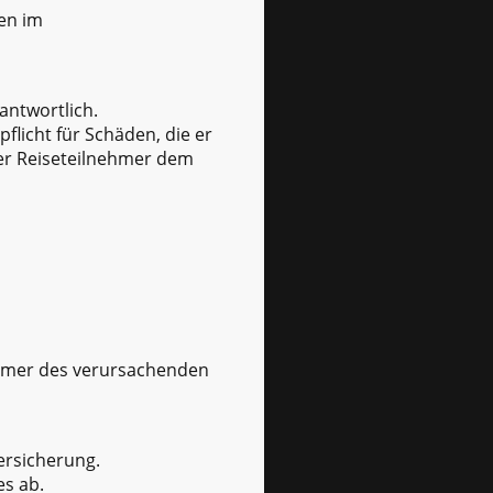
en im
rantwortlich.
flicht für Schäden, die er
der Reiseteilnehmer dem
tümer des verursachenden
ersicherung.
es ab.