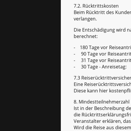
7.2. Rücktrittskosten
Beim Rücktritt des Kunde
verlangen.
Die Entschädigung wird n
berechnet:
- 180 Tage vor Reiseant
- 90 Tage vor Reiseant
- 31 Tage vor Reiseant
- 30 Tage - Anreiseta
7.3 Reiserücktrittversich
Eine Reiserücktrittsversic
Diese kann hier kostenpf
8. Mindestteilnehmerzahl
Ist in der Beschreibung d
die Rücktrittserklärungsf
Veranstalter erklären, da
Wird die Reise aus diesem