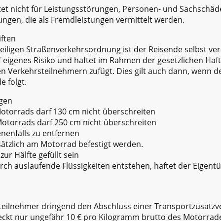
ftet nicht für Leistungsstörungen, Personen- und Sachschäd
gen, die als Fremdleistungen vermittelt werden.
iften
weiligen Straßenverkehrsordnung ist der Reisende selbst ve
f eigenes Risiko und haftet im Rahmen der gesetzlichen Haftp
n Verkehrsteilnehmern zufügt. Dies gilt auch dann, wenn 
e folgt.
gen
torrads darf 130 cm nicht überschreiten
torrads darf 250 cm nicht überschreiten
nenfalls zu entfernen
ätzlich am Motorrad befestigt werden.
ur Hälfte gefüllt sein
ch auslaufende Flüssigkeiten entstehen, haftet der Eigen
eilnehmer dringend den Abschluss einer Transportzusatzv
deckt nur ungefähr 10 € pro Kilogramm brutto des Motorrad